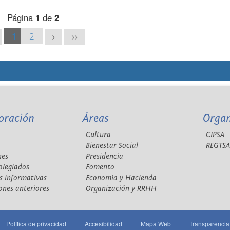
Página
1
de
2
1
2
>
>>
oración
Áreas
Orga
Cultura
CIPSA
Bienestar Social
REGTS
nes
Presidencia
olegiados
Fomento
s informativas
Economía y Hacienda
ones anteriores
Organización y RRHH
Política de privacidad
Accesibilidad
Mapa Web
Transparencia